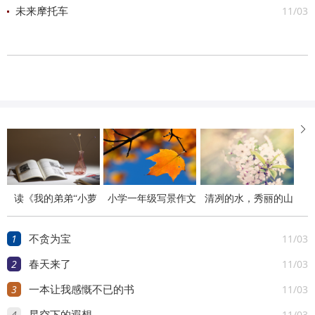
11/03
未来摩托车

读《我的弟弟“小萝
小学一年级写景作文
清冽的水，秀丽的山
卜头”》有感400字
100字左右12篇
1
11/03
不贪为宝
2
11/03
春天来了
3
11/03
一本让我感慨不已的书
4
11/03