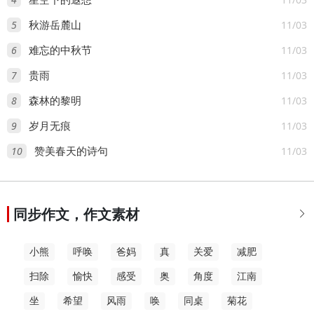
星空下的遐想
5
11/03
秋游岳麓山
6
11/03
难忘的中秋节
7
11/03
贵雨
8
11/03
森林的黎明
9
11/03
岁月无痕
10
11/03
赞美春天的诗句
同步作文，作文素材

小熊
呼唤
爸妈
真
关爱
减肥
扫除
愉快
感受
奥
角度
江南
坐
希望
风雨
唤
同桌
菊花