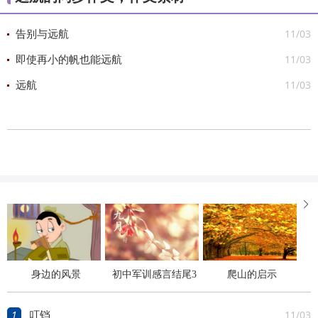
11/03
告别与远航
11/03
即使再小的帆也能远航
11/03
远航

身边的风景
初中军训感言结尾3
爬山的启示
则
1
11/03
叮铛