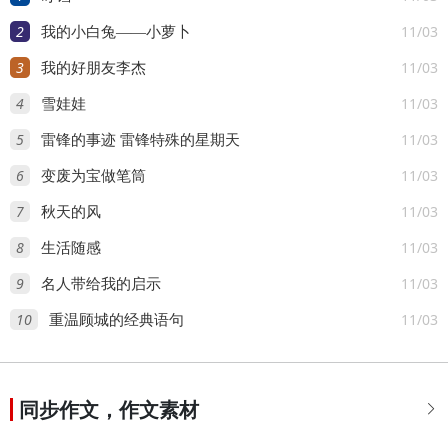
2
11/03
我的小白兔——小萝卜
3
11/03
我的好朋友李杰
4
11/03
雪娃娃
5
11/03
雷锋的事迹 雷锋特殊的星期天
6
11/03
变废为宝做笔筒
7
11/03
秋天的风
8
11/03
生活随感
9
11/03
名人带给我的启示
10
11/03
重温顾城的经典语句
同步作文，作文素材
