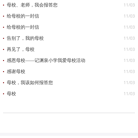
11/03
母校、老师，我会报答您
11/03
给母校的一封信
11/03
给母校的一封信
11/03
告别了，我的母校
11/03
再见了，母校
11/03
感恩母校——记渊泉小学我爱母校活动
11/03
感谢母校
11/03
母校，我该如何报答您
11/03
母校