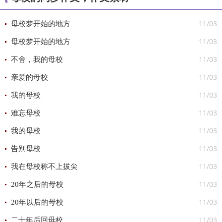
11/03
母校梦开始的地方
11/03
母校梦开始的地方
11/03
不舍，我的母校
11/03
亲爱的母校
11/03
我的母校
11/03
难忘母校
11/03
我的母校
11/03
告别母校
11/03
我在母校称不上拔尖
11/03
20年之后的母校
11/03
20年以后的母校
11/03
二十年后回母校