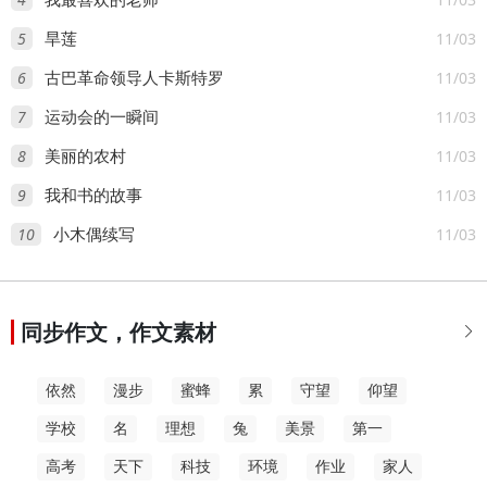
我最喜欢的老师
5
11/03
旱莲
6
11/03
古巴革命领导人卡斯特罗
7
11/03
运动会的一瞬间
8
11/03
美丽的农村
9
11/03
我和书的故事
10
11/03
小木偶续写
同步作文，作文素材

依然
漫步
蜜蜂
累
守望
仰望
学校
名
理想
兔
美景
第一
高考
天下
科技
环境
作业
家人