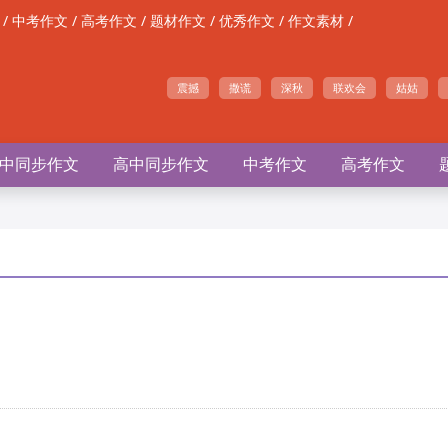
/
/
/
/
/
/
中考作文
高考作文
题材作文
优秀作文
作文素材
震撼
撒谎
深秋
联欢会
姑姑
中同步作文
高中同步作文
中考作文
高考作文