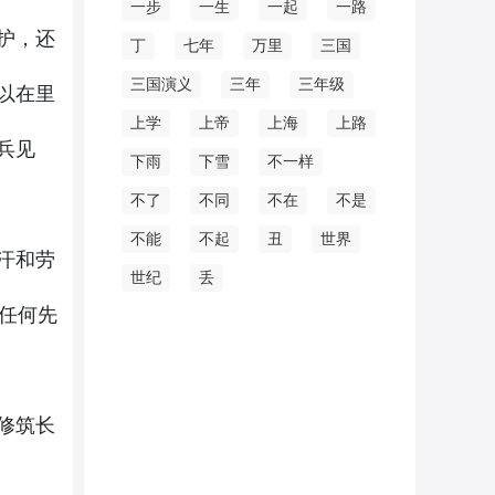
一步
一生
一起
一路
护，还
丁
七年
万里
三国
三国演义
三年
三年级
以在里
上学
上帝
上海
上路
兵见
下雨
下雪
不一样
不了
不同
不在
不是
不能
不起
丑
世界
汗和劳
世纪
丢
任何先
修筑长