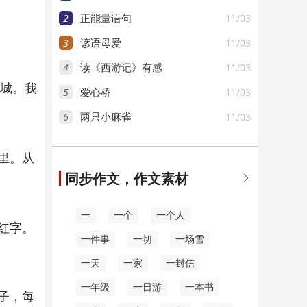
2
11/03
正能量语句
3
11/03
谚语母爱
4
11/03
读《西游记》有感
长城。我
5
11/03
爱心桥
6
11/03
两只小麻雀
里。从
同步作文，作文素材

一
一个
一个人
红字。
一件事
一切
一场雪
一天
一家
一封信
一年级
一日游
一本书
子，每