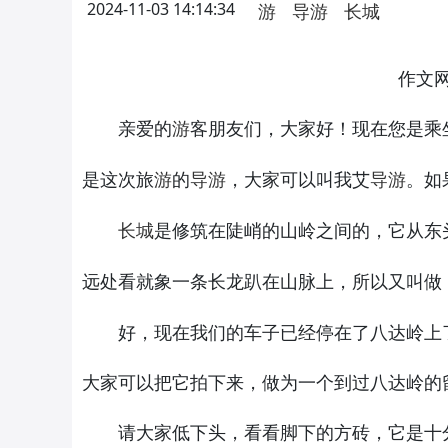
2024-11-03 14:14:34
游
导游
长城
作文
亲爱的
客朋友们，大家好！现在您是乘
游
是这次旅
的
，大家可以叫我艾
。如
游
导游
导游
是修筑在陡峭的山岭之间的，它从东
长城
远处看就象一条长龙趴在山脉上，所以又叫做
好，现在我们的车子已经停在了八达岭上了
大家可以把它拍下来，做为一个到过八达岭的
请大家低下头，看看脚下的方砖，它是十分