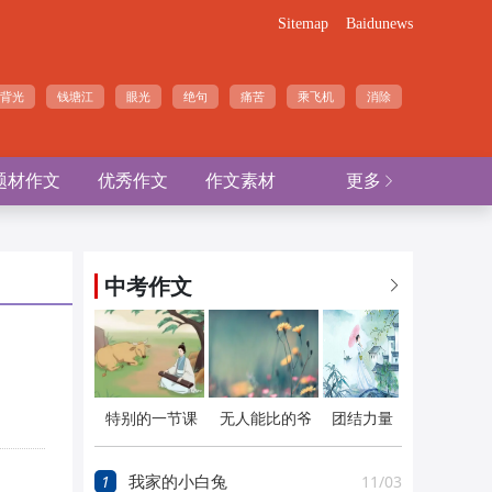
Sitemap
Baidunews
背光
钱塘江
眼光
绝句
痛苦
乘飞机
消除
题材作文
优秀作文
作文素材
更多

中考作文

特别的一节课
无人能比的爷
团结力量
（课外班）
爷
大
1
11/03
我家的小白兔