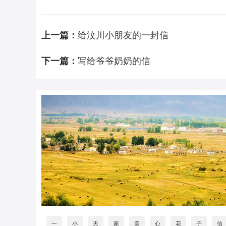
上一篇：
给汶川小朋友的一封信
下一篇：
写给爷爷奶奶的信
一
小
天
家
美
心
花
子
信