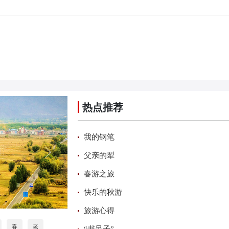
热点推荐
我的钢笔
父亲的犁
春游之旅
快乐的秋游
旅游心得
春
老