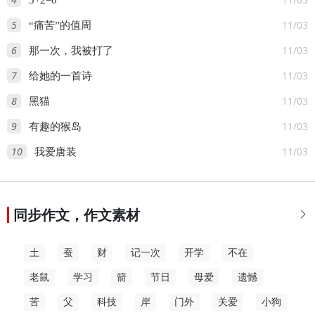
5+2=0
5
11/03
“痛苦”的值周
6
11/03
那一次，我被打了
7
11/03
给她的一首诗
8
11/03
黑猫
9
11/03
有趣的猴岛
10
11/03
我爱唐装
同步作文，作文素材

土
蚕
财
记一次
开学
不在
老鼠
学习
箭
节日
母爱
遗憾
苦
父
科技
岸
门外
关爱
小狗