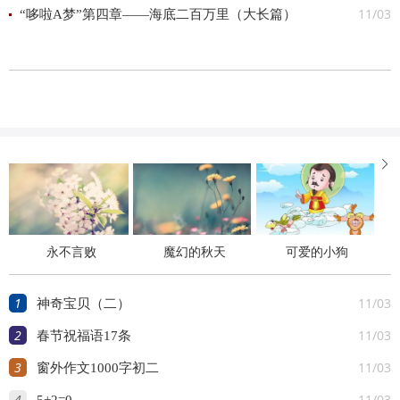
11/03
“哆啦A梦”第四章——海底二百万里（大长篇）

永不言败
魔幻的秋天
可爱的小狗
1
11/03
神奇宝贝（二）
2
11/03
春节祝福语17条
3
11/03
窗外作文1000字初二
4
11/03