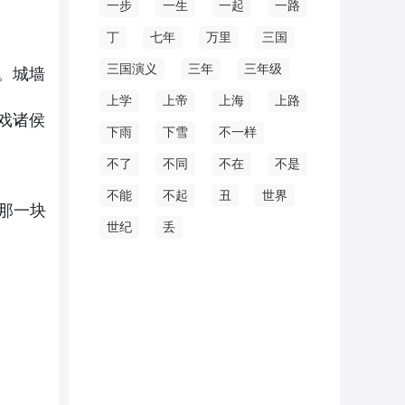
一步
一生
一起
一路
丁
七年
万里
三国
。城墙
三国演义
三年
三年级
上学
上帝
上海
上路
戏诸侯
下雨
下雪
不一样
不了
不同
不在
不是
不能
不起
丑
世界
那一块
世纪
丢