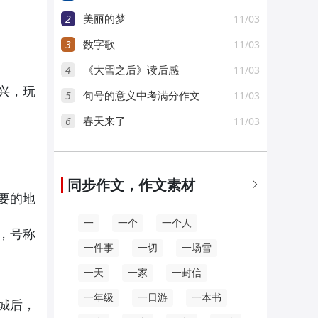
2
11/03
美丽的梦
3
11/03
数字歌
4
11/03
《大雪之后》读后感
兴，玩
5
11/03
句号的意义中考满分作文
6
11/03
春天来了
同步作文，作文素材

要的地
一
一个
一个人
，号称
一件事
一切
一场雪
一天
一家
一封信
一年级
一日游
一本书
城后，