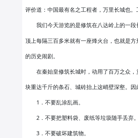
评价道：中国最有名之工程者，万里长城也。
我们今天
览的是修筑在八达岭上的一段
游
顶上每隔三百多米就有一座烽火台，也就是方
的历史闹剧。
在秦始皇修筑长城时，动用了百万之众，竟占
块重达千斤的条石、城砖抬上这峭壁深壑。因
1．不要乱涂乱画。
2．不要把塑料袋、废纸等垃圾随手丢弃
3．不要破坏建筑物。