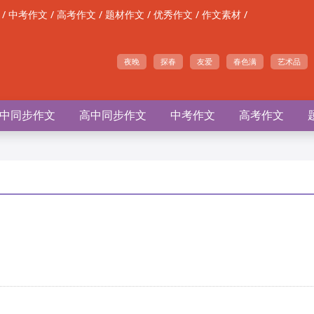
/
/
/
/
/
/
中考作文
高考作文
题材作文
优秀作文
作文素材
夜晚
探春
友爱
春色满
艺术品
中同步作文
高中同步作文
中考作文
高考作文