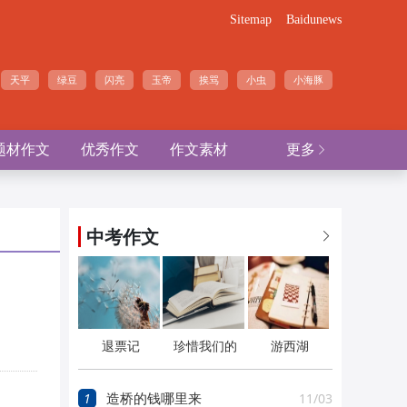
Sitemap
Baidunews
天平
绿豆
闪亮
玉帝
挨骂
小虫
小海豚
题材作文
优秀作文
作文素材
更多

中考作文

退票记
珍惜我们的
游西湖
家园
1
11/03
造桥的钱哪里来