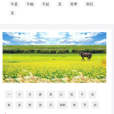
不是
不能
不起
丑
世界
世纪
丢
一
小
天
家
美
心
花
子
信
春
老
想
游
日
妈妈
秋
写
好