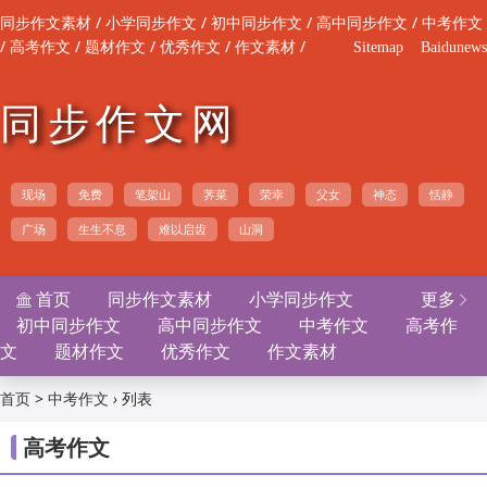
/
/
/
/
同步作文素材
小学同步作文
初中同步作文
高中同步作文
中考作文
/
/
/
/
/
高考作文
题材作文
优秀作文
作文素材
Sitemap
Baidunews
同步作文网
现场
免费
笔架山
荠菜
荣幸
父女
神态
恬静
广场
生生不息
难以启齿
山洞
首页
同步作文素材
小学同步作文
更多


初中同步作文
高中同步作文
中考作文
高考作
文
题材作文
优秀作文
作文素材
>
›
列表
首页
中考作文
高考作文