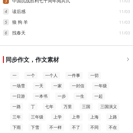
3
11/03
中国抗战胜利七十周年阅兵式
4
11/03
读后感
5
11/03
狼 狗 羊
6
11/03
找春天
同步作文，作文素材

一
一个
一个人
一件事
一切
一场雪
一天
一家
一封信
一年级
一日游
一本书
一步
一生
一起
一路
丁
七年
万里
三国
三国演义
三年
三年级
上学
上帝
上海
上路
下雨
下雪
不一样
不了
不同
不在