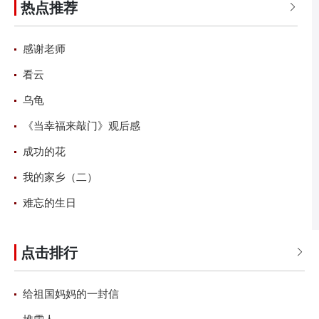
热点推荐
师
乐
书
风
和
雨
读后感
美丽

感谢老师
看云
乌龟
《当幸福来敲门》观后感
成功的花
我的家乡（二）
难忘的生日
点击排行

给祖国妈妈的一封信