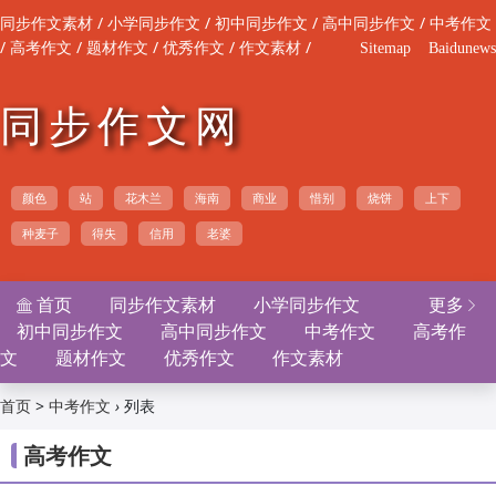
/
/
/
/
同步作文素材
小学同步作文
初中同步作文
高中同步作文
中考作文
/
/
/
/
/
高考作文
题材作文
优秀作文
作文素材
Sitemap
Baidunews
同步作文网
颜色
站
花木兰
海南
商业
惜别
烧饼
上下
种麦子
得失
信用
老婆
首页
同步作文素材
小学同步作文
更多


初中同步作文
高中同步作文
中考作文
高考作
文
题材作文
优秀作文
作文素材
>
›
列表
首页
中考作文
高考作文