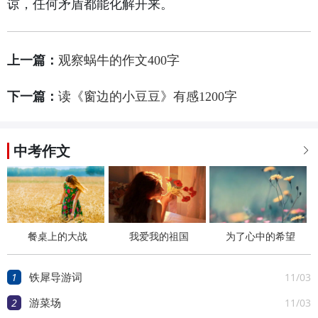
谅，任何矛盾都能化解开来。
上一篇：
观察蜗牛的作文400字
下一篇：
读《窗边的小豆豆》有感1200字
中考作文

餐桌上的大战
我爱我的祖国
为了心中的希望
1
11/03
铁犀导游词
2
11/03
游菜场