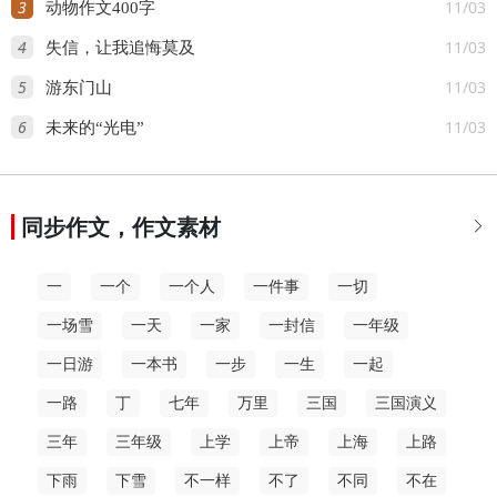
3
11/03
动物作文400字
4
11/03
失信，让我追悔莫及
5
11/03
游东门山
6
11/03
未来的“光电”
同步作文，作文素材

一
一个
一个人
一件事
一切
一场雪
一天
一家
一封信
一年级
一日游
一本书
一步
一生
一起
一路
丁
七年
万里
三国
三国演义
三年
三年级
上学
上帝
上海
上路
下雨
下雪
不一样
不了
不同
不在