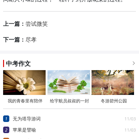
上一篇：
尝试微笑
下一篇：
尽孝
中考作文

我的青春里有陪伴
给宇航员叔叔的一封
冬游碧州公园
信
1
11/03
无为塔导游词
2
11/03
苹果是譬喻