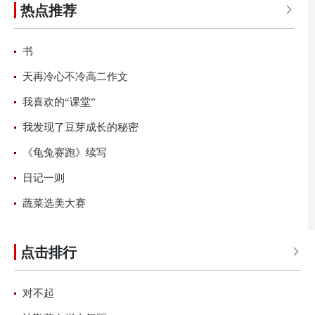
热点推荐
师
乐
书
风
和
雨
读后感
美丽

书
天再冷心不冷高二作文
我喜欢的“课堂”
我发现了豆芽成长的秘密
《龟兔赛跑》续写
日记一则
蔬菜选美大赛
点击排行

对不起