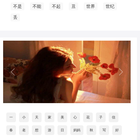
不是
不能
不起
丑
世界
世纪
丢
一
小
天
家
美
心
花
子
信
春
老
想
游
日
妈妈
秋
写
好