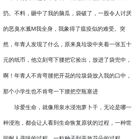
扔。不料，砸中了我的脑瓜，袋破了，一股令人讨厌
的恶臭水溅M我全身，我象得了瘟疫似的难受。突
然，年青人发现了什么，原来臭垃圾中夹着一张五十
元的纸币，他立刻
下腰把它捡出，放进了袋兜中，
弯
啊！年青人不肯
把开花的垃圾袋放入我的口中，
弯
腰
那个小学生也不肯弯一下
把空瓶塞进
腰
珍爱生命，就像用泉水浸泡萝卜干，无论是哪一
种浸泡，都会让人看到生命恢复原状的过程，一种世
间耐人寻味的过程，一粒种子到开放花朵的过程。