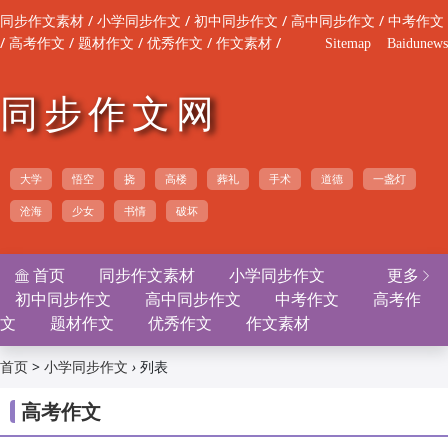
/
/
/
/
同步作文素材
小学同步作文
初中同步作文
高中同步作文
中考作文
/
/
/
/
/
高考作文
题材作文
优秀作文
作文素材
Sitemap
Baidunews
同步作文网
大学
悟空
挠
高楼
葬礼
手术
道德
一盏灯
沧海
少女
书情
破坏
首页
同步作文素材
小学同步作文
更多


初中同步作文
高中同步作文
中考作文
高考作
文
题材作文
优秀作文
作文素材
>
›
列表
首页
小学同步作文
高考作文