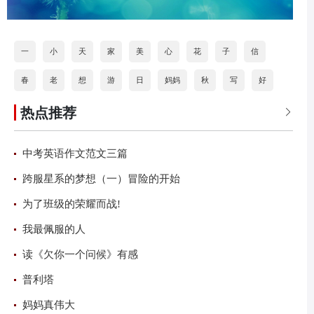
一
小
天
家
美
心
花
子
信
春
老
想
游
日
妈妈
秋
写
好
热点推荐
师
乐
书
风
和
雨
读后感
美丽

中考英语作文范文三篇
跨服星系的梦想（一）冒险的开始
为了班级的荣耀而战!
我最佩服的人
读《欠你一个问候》有感
普利塔
妈妈真伟大