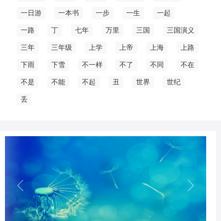
一日游
一本书
一步
一生
一起
一路
丁
七年
万里
三国
三国演义
三年
三年级
上学
上帝
上海
上路
下雨
下雪
不一样
不了
不同
不在
不是
不能
不起
丑
世界
世纪
丢