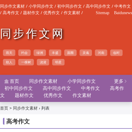
/
/
/
/
同步作文素材
小学同步作文
初中同步作文
高中同步作文
中考作文
/
/
/
/
/
高考作文
题材作文
优秀作文
作文素材
Sitemap
Baidunews
同步作文网
雨天
约会
绿洲
丰盛
圆圈
灵魂
河南
临时
助人
一棵树
浇灌
明星
首页
同步作文素材
小学同步作文
更多


初中同步作文
高中同步作文
中考作文
高考作
文
题材作文
优秀作文
作文素材
>
›
列表
首页
同步作文素材
高考作文