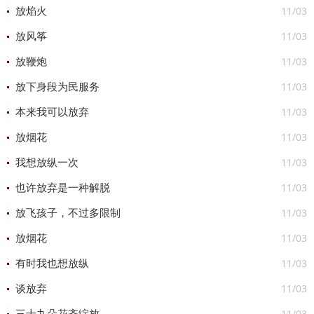
11/03
放焰火
11/03
放风筝
11/03
放鞭炮
11/03
放下身段为民服务
11/03
本来我可以放弃
11/03
放烟花
11/03
我想放纵一次
11/03
也许放弃是一种解脱
11/03
放飞孩子，不过多限制
11/03
放烟花
11/03
有时我也想放纵
11/03
谈放弃
11/03