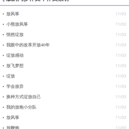
11/03
放风筝
11/03
小熊放风筝
11/03
悄然绽放
11/03
我眼中的改革开放40年
11/03
绽放感动
11/03
放飞梦想
11/03
绽放
11/03
学会放弃
11/03
换种方式绽放自己
11/03
我的放炮小分队
11/03
放风筝
11/03
放鞭炮