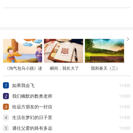

《淘气包马小跳》读
瞬间，我长大了
我和春天（三）
后感
1
11/03
如果我会飞
2
11/03
我们幽默的数奥老师
3
11/03
给远方朋友的一封信
4
11/03
生活在梦幻的日子里
5
11/03
通往父爱的路有多远