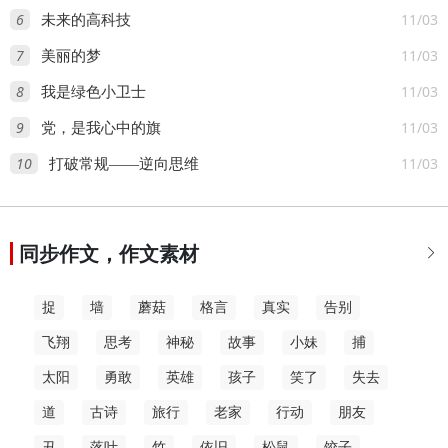
6
11/03
未来的高科技
7
11/03
美丽的梦
8
11/03
我是绿色小卫士
9
11/03
党，是我心中的旗
10
11/03
打破常规——逆向思维
同步作文，作文素材

捉
墙
蘑菇
格言
真实
告别
飞翔
思考
神秘
故事
小妹
捕
太阳
勇敢
英雄
孩子
笑了
失去
道
古诗
旅行
老家
行动
朋友
丑
落叶
竹
依旧
松鼠
饺子