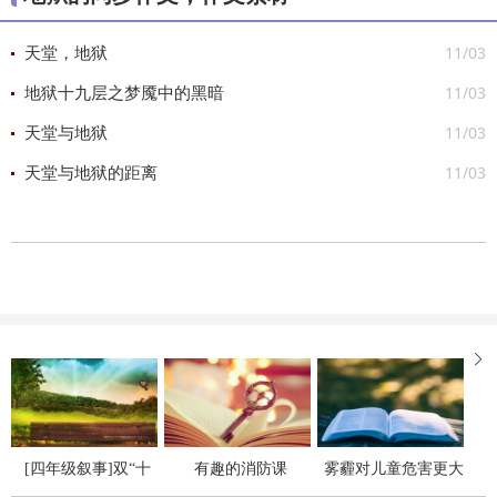
11/03
天堂，地狱
11/03
地狱十九层之梦魇中的黑暗
11/03
天堂与地狱
11/03
天堂与地狱的距离

[四年级叙事]双“十
有趣的消防课
雾霾对儿童危害更大