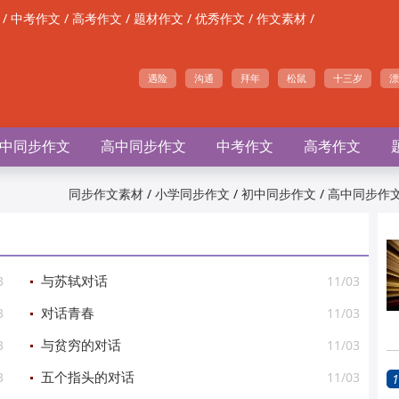
/
/
/
/
/
/
中考作文
高考作文
题材作文
优秀作文
作文素材
遇险
沟通
拜年
松鼠
十三岁
漂
中同步作文
高中同步作文
中考作文
高考作文
/
/
/
同步作文素材
小学同步作文
初中同步作文
高中同步作
3
11/03
与苏轼对话
3
11/03
对话青春
3
11/03
与贫穷的对话
3
11/03
五个指头的对话
1