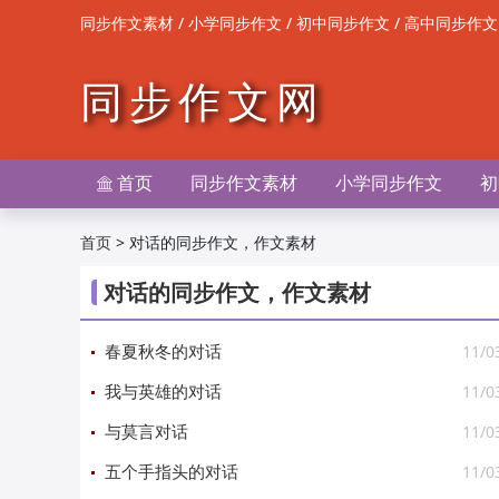
/
/
/
同步作文素材
小学同步作文
初中同步作文
高中同步作文
同步作文网
首页
同步作文素材
小学同步作文
初

>
对话的同步作文，作文素材
首页
对话的同步作文，作文素材
11/0
春夏秋冬的对话
11/0
我与英雄的对话
11/0
与莫言对话
11/0
五个手指头的对话