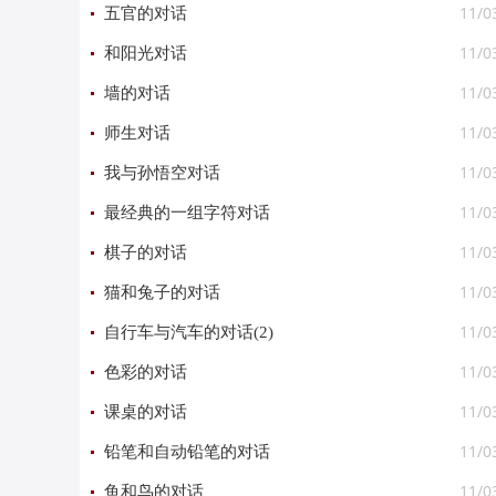
11/0
五官的对话
11/0
和阳光对话
11/0
墙的对话
11/0
师生对话
11/0
我与孙悟空对话
11/0
最经典的一组字符对话
11/0
棋子的对话
11/0
猫和兔子的对话
11/0
自行车与汽车的对话(2)
11/0
色彩的对话
11/0
课桌的对话
11/0
铅笔和自动铅笔的对话
11/0
鱼和鸟的对话