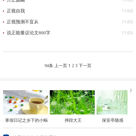
方正圆融
11/03
正视自我
11/03
正视预测不盲从
11/03
说正能量议论文800字
1
94条
上一页
2
3
下一页

寒假日记之乡下的小蜗
摔跤大王
保安亭随感
牛