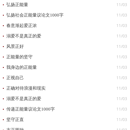
11/03
弘扬正能量
11/03
弘扬社会正能量议论文1000字
11/03
春意渐起爱正浓
11/03
溺爱不是真正的爱
11/03
风景正好
11/03
正能量的坚守
11/03
我身边的正能量
11/03
正视自己
11/03
正确对待浪漫和现实
11/03
溺爱不是真正的爱
11/03
传递正能量议论文1000字
11/03
坚守正直
11/03