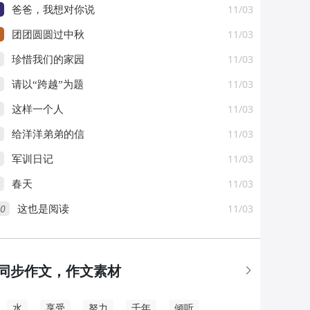
11/03
爸爸，我想对你说
11/03
团团圆圆过中秋
11/03
珍惜我们的家园
11/03
请以“跨越”为题
11/03
这样一个人
11/03
给洋洋弟弟的信
11/03
军训日记
11/03
春天
0
11/03
这也是阅读
同步作文，作文素材

水
享受
努力
千年
倾听