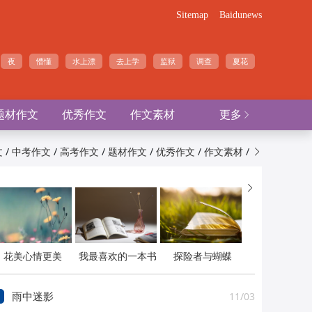
Sitemap
Baidunews
夜
懵懂
水上漂
去上学
监狱
调查
夏花
题材作文
优秀作文
作文素材
更多

/
/
/
/
/
/
文
中考作文
高考作文
题材作文
优秀作文
作文素材


花美心情更美
我最喜欢的一本书
探险者与蝴蝶
11/03
雨中迷影