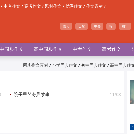
/
/
/
/
/
/
中考作文
高考作文
题材作文
优秀作文
作文素材
雪天
天然
中央
输
相守
中同步作文
高中同步作文
中考作文
高考作文
/
/
/
同步作文素材
小学同步作文
初中同步作文
高中同步作
3
11/03
院子里的奇异故事
1