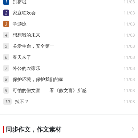
1
11/03
别挤啦
2
11/03
家庭联欢会
3
11/03
学游泳
4
11/03
想想我的未来
5
11/03
关爱生命，安全第一
6
11/03
春天来了
7
11/03
外公的农家乐
8
11/03
保护环境，保护我们的家
9
11/03
可怕的假文盲——看《假文盲》所感
10
11/03
辣不？
同步作文，作文素材
