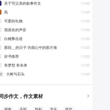
11/03
关于写父亲的叙事作文
11/03
风
11/03
可爱的礼物
11/03
我喜欢的声音
11/03
白鳍豚自述
11/03
那段__的日子/为我心中的那片海
11/03
好书推荐
11/03
有梦想 有未来
0
11/03
大树与石头
同步作文，作文素材

骄傲
不同
胜利
音乐
悟空