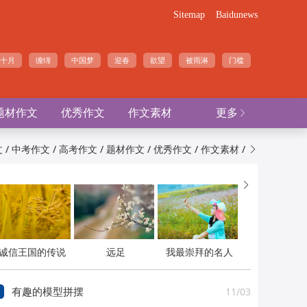
Sitemap
Baidunews
十月
缠绵
中国梦
迎春
欲望
被雨淋
门槛
题材作文
优秀作文
作文素材
更多

/
/
/
/
/
/
文
中考作文
高考作文
题材作文
优秀作文
作文素材


诚信王国的传说
远足
我最崇拜的名人
11/03
有趣的模型拼摆