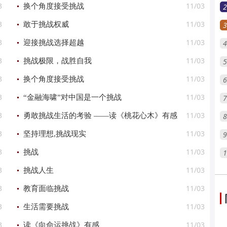
3
11/03
换个角度接受挑战
2
3
11/03
敢于挑战权威
3
3
11/03
迎接挑战选择超越
4
3
11/03
挑战极限，战胜自我
5
3
11/03
换个角度接受挑战
6
3
11/03
“金融海啸”对中国是一个挑战
7
3
11/03
勇敢挑战生活的考验 ——读《桃花心木》有感
8
3
11/03
坚持理想,挑战现实
9
3
11/03
挑战
1
3
11/03
挑战人生
3
11/03
教育面临挑战
3
11/03
生活需要挑战
3
11/03
读《向命运挑战》有感