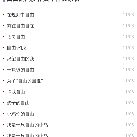
11/03
在规则中自由
11/03
向往自由自在
11/03
飞向自由
11/03
自由·约束
11/03
渴望自由的我
11/03
一块钱的自由
11/03
为了“自由的国度”
11/03
卡以自由
11/03
孩子的自由
11/03
小鸡你的自由
11/03
我是一只自由的小鸟
11/03
我是一只自由的小鸟