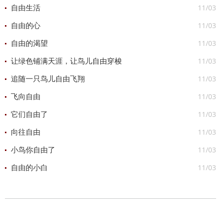
11/03
自由生活
11/03
自由的心
11/03
自由的渴望
11/03
让绿色铺满天涯，让鸟儿自由穿梭
11/03
追随一只鸟儿自由飞翔
11/03
飞向自由
11/03
它们自由了
11/03
向往自由
11/03
小鸟你自由了
11/03
自由的小白