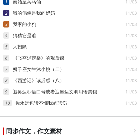
1
11/03
秦始皇兵马俑
2
11/03
我的偶像是我的妈妈
3
11/03
我家的小狗
4
11/03
猜猜它是谁
5
11/03
大扫除
6
11/03
《飞夺泸定桥》的观后感
7
11/03
狮子座女生沐小桃（二）
8
11/03
《西游记》读后感（八）
9
11/03
迎奥运标语口号或者迎奥运文明用语集锦
10
11/03
你永远也读不懂我的悲伤
同步作文，作文素材
